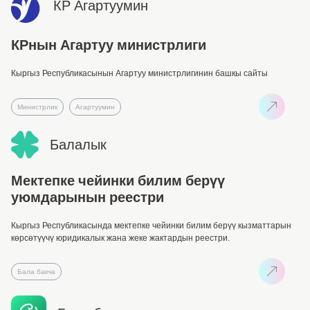
КР Агартуумин
КРнын Агартуу министрлиги
Кыргыз Республикасынын Агартуу министрлигинин башкы сайты
Министрлик
Агартуумин
Балалык
Мектепке чейинки билим берүү
уюмдарынын реестри
Кыргыз Республикасында мектепке чейинки билим берүү кызматтарын
көрсөтүүчү юридикалык жана жеке жактардын реестри.
Бала бакча