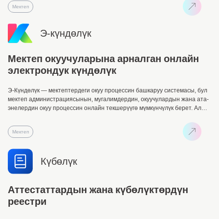
мүмкүнчүлүктөрүн ачат. Санарип Кампа – билим берүүдө ийгиликтин
Мектеп
жаңы кадамы!
Э-күндөлүк
Мектеп окуучуларына арналган онлайн
электрондук күндөлүк
Э-Күндөлүк — мектептердеги окуу процессин башкаруу системасы, бул
мектеп администрациясынын, мугалимдердин, окуучулардын жана ата-
энелердин окуу процессин онлайн текшерүүгө мүмкүнчүлүк берет. Ал
окуучулардын бааларын, сабактардын расписаниесин, үй
тапшырмаларын жана окуу жетишкендиктерин көзөмөлдөөгө жардам
Мектеп
берип, ачык-айкындуулукту жана катышууну камсыз кылат. Э-Күндөлүк
билим берүү процессин башкаруунун натыйжалуулугун жогорулатуу
үчүн билим алуу жана иштөө процесстерин жеңилдетет.
Күбөлүк
Аттестаттардын жана күбөлүктөрдүн
реестри