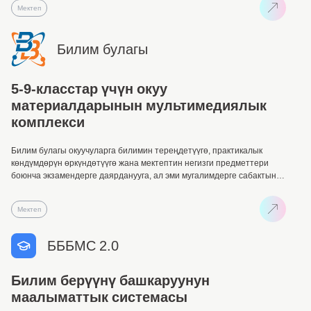
Мектеп
Билим булагы
5-9-класстар үчүн окуу
материалдарынын мультимедиялык
комплекси
Билим булагы окуучуларга билимин тереңдетүүгө, практикалык
көндүмдөрүн өркүндөтүүгө жана мектептин негизги предметтери
боюнча экзамендерге даярданууга, ал эми мугалимдерге сабактын
натыйжалуулугун жогорулатуу үчүн заманбап ресурстарды колдонууга
жардам берет.
Мектеп
БББМС 2.0
Билим берүүнү башкаруунун
маалыматтык системасы