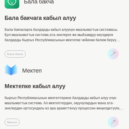
Бала бакча
Бала бакчага кабыл алуу
Бала бакчаларга балдарды кабыл алуунун маалыматтык системасы.
Бул маалыматтык система ата-энелерге же мыйзамдуу өкүлдөргө
балдарды Кыргыз Республикасынын мектепке чейинки билим берүү
уюмдарына каттоого мүмкүндүк берет.
Бала бакча
Мектеп
Мектепке кабыл алуу
Кыргыз Республикасынын мектептерине балдарды кабыл алуу үчүн
маалыматтык система. Ал мектептердин, окуучулардын жана ата-
энелердин ортосундагы өз ара аракеттенүү процессин жеңилдетүүгө,
ошондой эле балдарды мектепке кабыл алуунун ачыктыгын камсыз
кылууга жардам берет.
Мектеп