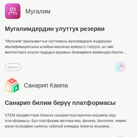
Мугалим
Мугалимдердин улуттук резерви
"Мугалим" маалыматтык системасы мугалимдерге өздөрүнүн
квалификациясына ылайык каалаган жумушту табууга, ал эми
мектептерге өзүнүн кадрдык курамын бекемдөөгө мүмкүндүк берген
санариптик платформа болуп саналат.
Мектеп
Санарип Кампа
Санарип билим берүү платформасы
STEM предметтери боюнча санариптештирилген кошумча окуу
платформасы. Бул платформа математика, физика, биология, химия
жана география сыяктуу табигый илимдер боюнча кошумча
материалдарды сунуштап, заманбап билим алуунун жаңы