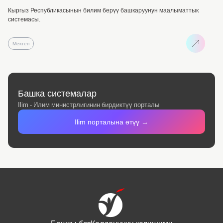
Кыргыз Республикасынын билим берүү башкаруунун маалыматтык
системасы.
Мектеп
Башка системалар
Ilim - Илим министрлигинин бирдиктүү порталы
Ilim порталына өтүү →