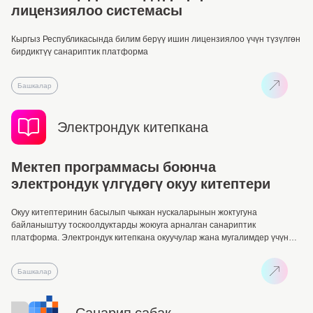
лицензиялоо системасы
Кыргыз Республикасында билим берүү ишин лицензиялоо үчүн түзүлгөн
бирдиктүү санариптик платформа
Башкалар
Электрондук китепкана
Мектеп программасы боюнча
электрондук үлгүдөгү окуу китептери
Окуу китептеринин басылып чыккан нускаларынын жоктугуна
байланыштуу тоскоолдуктарды жоюуга арналган санариптик
платформа. Электрондук китепкана окуучулар жана мугалимдер үчүн
иштелип чыккан жана окуу китептерин, кошумча окуу куралдарын жана
башка билим берүү материалдарын онлайн форматта алууга
Башкалар
мүмкүнчүлүк берет.
Санарип сабак