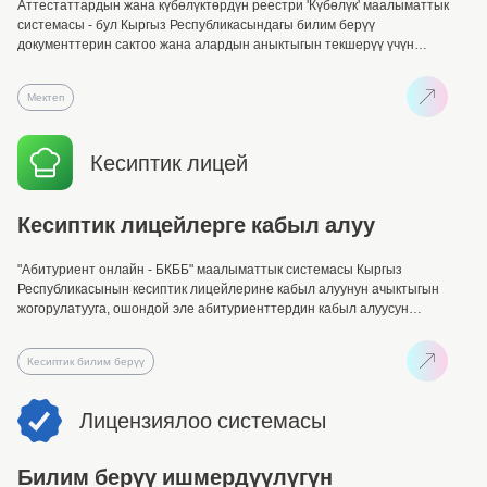
Аттестаттардын жана күбөлүктөрдүн реестри 'Күбөлүк' маалыматтык
системасы - бул Кыргыз Республикасындагы билим берүү
документтерин сактоо жана алардын аныктыгын текшерүү үчүн
маалыматтардын улуттук электрондук базасы.
Мектеп
Кесиптик лицей
Кесиптик лицейлерге кабыл алуу
"Абитуриент онлайн - БКББ" маалыматтык системасы Кыргыз
Республикасынын кесиптик лицейлерине кабыл алуунун ачыктыгын
жогорулатууга, ошондой эле абитуриенттердин кабыл алуусун
жеңилдетүүгө жана кабыл алуу комиссиясынын ишин
оптималдаштырууга багытталган.
Кесиптик билим берүү
Лицензиялоо системасы
Билим берүү ишмердүүлүгүн