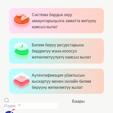
Система бардык окуу
аккаунтарыңызга заматта жетүүнү
камсыз кылат
Билим берүү ресурстарына
бирдиктүү жана коопсуз
жеткиликтүүлүктү камсыз кылат
Аутентификация убактысын
кыскартуу менен онлайн билим
берүүнү жеткиликтүү кылат
Баары