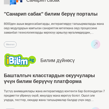
"Санарип сабак" билим берүү порталы
8000ден ашык видеосабактарды, интерактивдүү тапшырмаларды жана
окуу модулдарын камтыган санариптик китепкана окуу процессине
заманбап технологияларды киргизүү аркылуу мугалимдердин,
окуучулардын жана алардын ата-энелиринин окуу материалдарга
жеткиликтүүлүгүн жогорулатууга мүмкүнчүлүк түзөт.
Мектеп
Билим дүйнөсү
Башталгыч класстардын окуучулары
үчүн билим берүүчү платформа
Түстүү анимациялары жана интерактивдүү контенти бар болгондуктан 7
предметти үйрөнүү оңой, көңүлдүү жана көрктүү болот. Ошол эле
учурда, тесттер, оюндар жана тапшырмалар балдар үчүн окуу
процессин кызыктуу кылат, ал эми сыйлыктар жана упайлар балдарды
жаңы натыйжаларга жетүүгө үндөп турат.