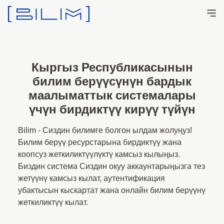
Кыргыз Республикасынын
билим берүүсүнүн бардык
маалыматтык системалары
үчүн бирдиктүү кирүү түйүн
Bilim - Сиздин билимге болгон ылдам жолуңуз!
Билим берүү ресурстарына бирдиктүү жана
коопсуз жеткиликтүүлүктү камсыз кылыңыз.
Биздин система Сиздин окуу аккаунтарыңызга тез
жетүүнү камсыз кылат, аутентификация
убактысын кыскартат жана онлайн билим берүүнү
жеткиликтүү кылат.